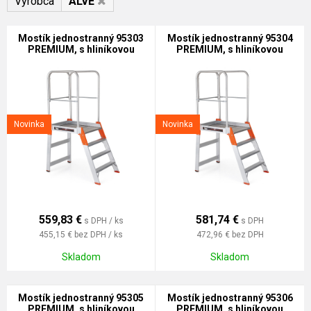
Výrobca
ALVE
Mostík jednostranný 95303
Mostík jednostranný 95304
PREMIUM, s hliníkovou
PREMIUM, s hliníkovou
podlážkou
podlážkou
Novinka
Novinka
559,83
€
581,74
€
s DPH / ks
s DPH
455,15 €
bez DPH / ks
472,96 €
bez DPH
Skladom
Skladom
Mostík jednostranný 95305
Mostík jednostranný 95306
PREMIUM, s hliníkovou
PREMIUM, s hliníkovou