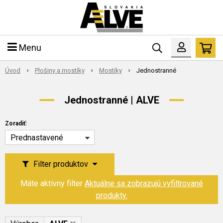
Menu
Úvod
Plošiny a mostíky
Mostíky
Jednostranné
Jednostranné | ALVE
Zoradiť:
Prednastavené
Filter produktov
Máte aktívny filter
Aktuálne sa zobrazujú vyfiltrované
produkty.