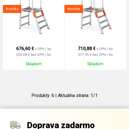
Novinka
Novinka
676,60
€
710,88
€
s DPH / ks
s DPH / ks
550,08 €
bez DPH / ks
577,95 €
bez DPH / ks
Skladom
Skladom
Produkty:
6
| Aktuálna strana:
1
/
1
Doprava zadarmo