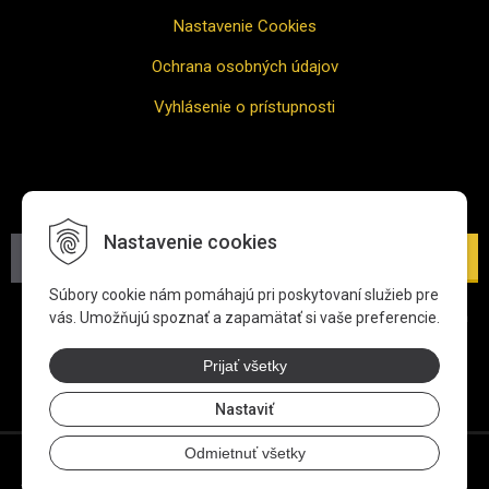
Nastavenie Cookies
Ochrana osobných údajov
Vyhlásenie o prístupnosti
Odber noviniek
Nastavenie cookies
Prihlásiť
Súbory cookie nám pomáhajú pri poskytovaní služieb pre
*Zadaním svojej e-mailovej adresy súhlasíte s jej spracovaním
vás. Umožňujú spoznať a zapamätať si vaše preferencie.
na účel zasielania newslettra.
Viac informácií o ochrane
osobných údajov
Prijať všetky
Nastaviť
Odmietnuť všetky
© 2026 ALVE SLOVAKIA, s.r.o.
tvorba eshopu cez UNIobchod
,
webhosting
spoločnosti
WEBYGROUP