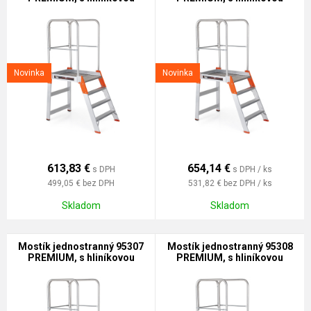
podlážkou
podlážkou
Novinka
Novinka
613,83
€
654,14
€
s DPH
s DPH / ks
499,05 €
bez DPH
531,82 €
bez DPH / ks
Skladom
Skladom
Mostík jednostranný 95307
Mostík jednostranný 95308
PREMIUM, s hliníkovou
PREMIUM, s hliníkovou
podlážkou
podlážkou