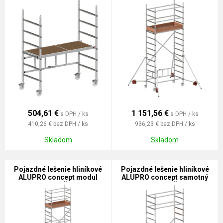
504,61
€
1 151,56
€
s DPH / ks
s DPH / ks
410,26 €
bez DPH / ks
936,23 €
bez DPH / ks
Skladom
Skladom
Pojazdné lešenie hliníkové
Pojazdné lešenie hliníkové
ALUPRO concept modul
ALUPRO concept samotný
1+2+3 - 70894 ŠTANDARD
modul 2 - 70894 ŠTANDARD