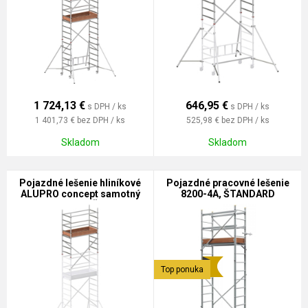
1 724,13
€
646,95
€
s DPH / ks
s DPH / ks
1 401,73 €
bez DPH / ks
525,98 €
bez DPH / ks
Skladom
Skladom
Pojazdné lešenie hliníkové
Pojazdné pracovné lešenie
ALUPRO concept samotný
8200-4A, ŠTANDARD
modul 3 - 70894 ŠTANDARD
Top ponuka