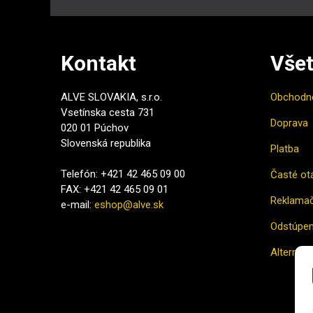
Kontakt
Všet
ALVE SLOVAKIA, s.r.o.
Obchodn
Vsetínska cesta 731
Doprava
020 01 Púchov
Slovenská republika
Platba
Telefón: +421 42 465 09 00
Časté ot
FAX: +421 42 465 09 01
Reklamač
e-mail:
eshop@alve.sk
Odstúpen
Alternatí
Ako naku