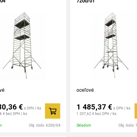
/04
7200/01
vé
oceľové
80,36
€
1 485,37
€
s DPH / ks
s DPH / ks
6 €
bez DPH / ks
1 207,62 €
bez DPH / ks
m
Obj. čislo:
6200/04
Skladom
Obj. čislo: