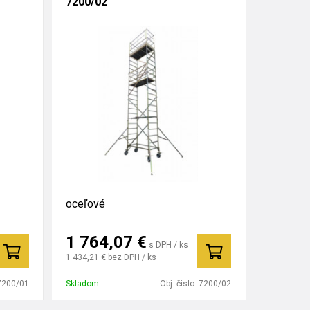
7200/02
oceľové
1 764,07
€
s DPH / ks
1 434,21 €
bez DPH / ks
7200/01
Skladom
Obj. čislo:
7200/02