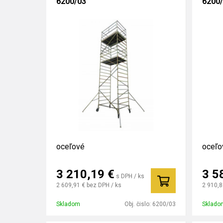
6200/03
6200
oceľové
oceľo
3 210,19
€
3 5
s DPH / ks
2 609,91 €
bez DPH / ks
2 910,8
Skladom
Obj. čislo:
6200/03
Sklado