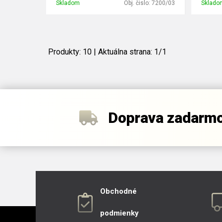
Skladom
Obj. čislo:
7200/03
Sklado
Produkty:
10
| Aktuálna strana:
1
/
1
Doprava zadarm
Obchodné
podmienky