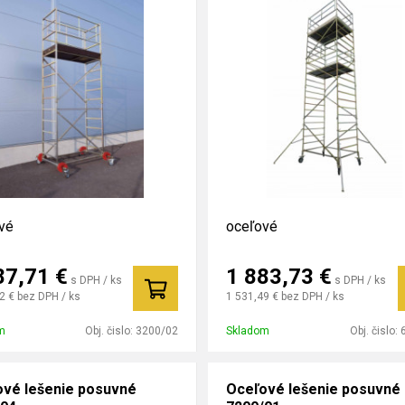
vé
oceľové
87,71
€
1 883,73
€
s DPH / ks
s DPH / ks
2 €
bez DPH / ks
1 531,49 €
bez DPH / ks
m
Obj. čislo:
3200/02
Skladom
Obj. čislo:
vé lešenie posuvné
Oceľové lešenie posuvné