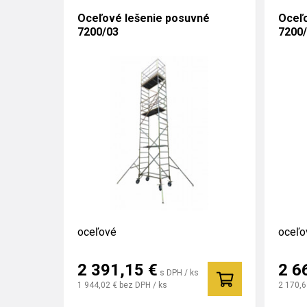
Oceľové lešenie posuvné
Oceľo
7200/03
7200
oceľové
oceľo
2 391,15
€
2 6
s DPH / ks
1 944,02 €
bez DPH / ks
2 170,6