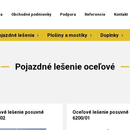
ia
Obchodné podmienky
Podpora
Referencie
Kontakt
ojazdné lešenia
Plošiny a mostíky
Doplnky
Pojazdné lešenie oceľové
vé lešenie posuvné
Oceľové lešenie posuvné
/02
6200/01