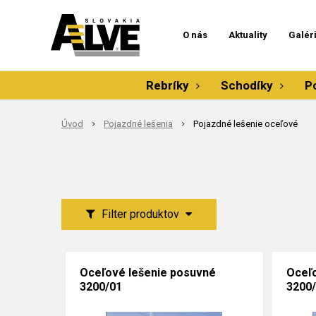
O nás
Aktuality
Galér
Rebríky
Schodíky
P
Úvod
Pojazdné lešenia
Pojazdné lešenie oceľové
Filter produktov
Oceľové lešenie posuvné
Oceľo
3200/01
3200