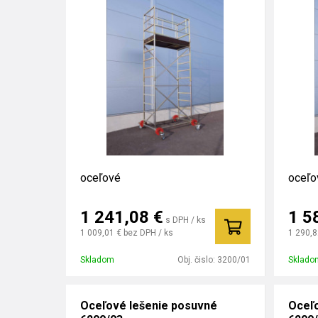
oceľové
oceľo
1 241,08
€
1 5
s DPH / ks
1 009,01 €
bez DPH / ks
1 290,8
Skladom
Obj. čislo:
3200/01
Sklado
Oceľové lešenie posuvné
Oceľo