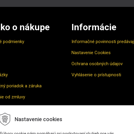
ko o nákupe
Informácie
é podmienky
Informačné povinnosti predáva
Nastavenie Cookies
Ochrana osobných údajov
ázky
Vyhlásenie o prístupnosti
ný poriadok a záruka
ie od zmluvy
vne riešenie sporu
Nastavenie cookies
povať
Súbory cookie nám pomáhajú pri poskytovaní služieb pre vás.