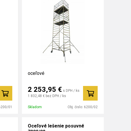
oceľové
2 253,95
€
s DPH / ks
1 832,48 €
bez DPH / ks
6200/01
Skladom
Obj. čislo:
6200/02
Oceľové lešenie posuvné