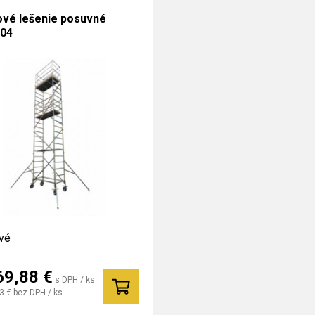
vé lešenie posuvné
/04
vé
69,88
€
s DPH / ks
3 €
bez DPH / ks