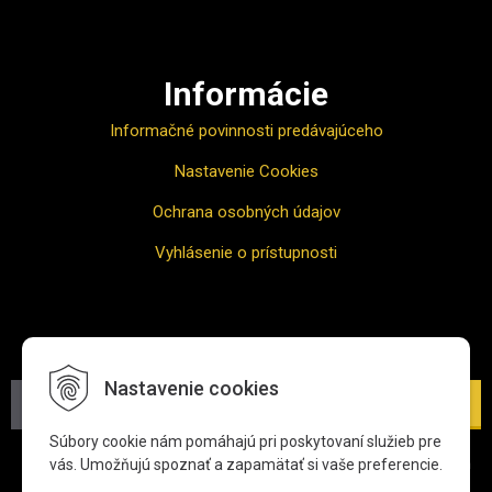
Informácie
Informačné povinnosti predávajúceho
Nastavenie Cookies
Ochrana osobných údajov
Vyhlásenie o prístupnosti
Odber noviniek
Nastavenie cookies
Prihlásiť
Súbory cookie nám pomáhajú pri poskytovaní služieb pre
*Zadaním svojej e-mailovej adresy súhlasíte s jej spracovaním
vás. Umožňujú spoznať a zapamätať si vaše preferencie.
na účel zasielania newslettra.
Viac informácií o ochrane