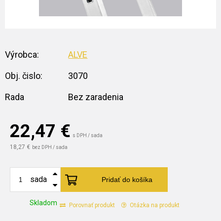
Výrobca:
ALVE
Obj. čislo:
3070
Rada
Bez zaradenia
22,47
€
s DPH / sada
18,27 €
bez DPH / sada
sada
Pridať do košíka
Skladom
Porovnať produkt
Otázka na produkt