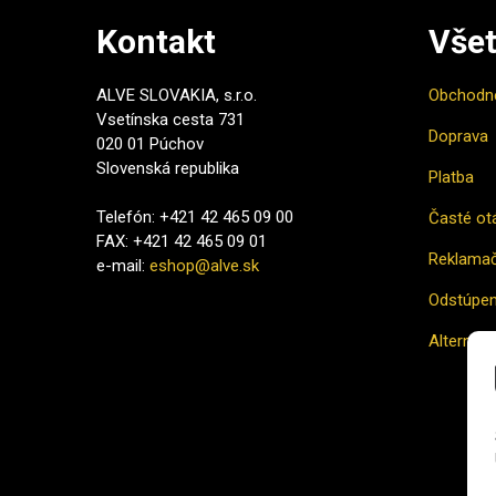
Kontakt
Všet
ALVE SLOVAKIA, s.r.o.
Obchodn
Vsetínska cesta 731
Doprava
020 01 Púchov
Slovenská republika
Platba
Telefón: +421 42 465 09 00
Časté ot
FAX: +421 42 465 09 01
Reklamač
e-mail:
eshop@alve.sk
Odstúpen
Alternatí
Ako naku