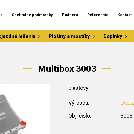
ia
Obchodné podmienky
Podpora
Referencie
Kontakt
ojazdné lešenia
Plošiny a mostíky
Doplnky
Multibox 3003
plastový
Výrobca:
Bez z
Obj. čislo:
3003