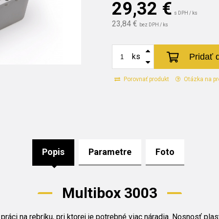
29,32
€
s DPH / ks
23,84 €
bez DPH / ks
Pridať 
ks
Porovnať produkt
Otázka na pr
Popis
Parametre
Foto
Multibox 3003
práci na rebríku, pri ktorej je potrebné viac náradia. Nosnosť pla