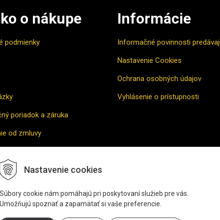
ko o nákupe
Informácie
é podmienky
Informačné povinnosti predáva
Nastavenie Cookies
Ochrana osobných údajov
ázky
Vyhlásenie o prístupnosti
ný poriadok a záruka
ie od zmluvy
vne riešenie sporu
Nastavenie cookies
povať
Súbory cookie nám pomáhajú pri poskytovaní služieb pre vás.
Umožňujú spoznať a zapamätať si vaše preferencie.