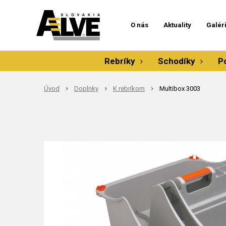
O nás
Aktuality
Galér
Rebríky
Schodíky
P
Úvod
Doplnky
K rebríkom
Multibox 3003