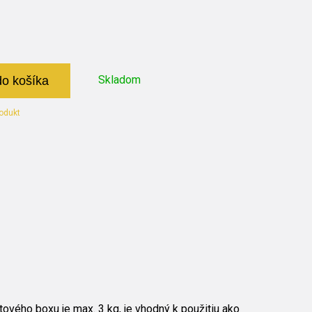
Skladom
do košíka
odukt
stového boxu je max. 3 kg, je vhodný k použitiu ako