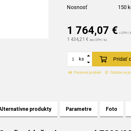
Nosnosť
150 k
1 764,07
€
s DPH / 
1 434,21 €
bez DPH / ks
Pridať 
ks
Porovnať produkt
Otázka na pr
Alternatívne produkty
Parametre
Foto