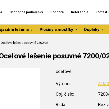
ia
Obchodné podmienky
Podpora
Referencie
Kontakt
ojazdné lešenia
Plošiny a mostíky
Doplnky
Oceľové lešenie posuvné 7200/02
Oceľové lešenie posuvné 7200/0
oceľové
Výrobca:
ALMI
Obj. čislo:
7200
Rada
Bez z