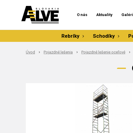
O nás
Aktuality
Galér
Rebríky
Schodíky
P
Úvod
Pojazdné lešenia
Pojazdné lešenie oceľové