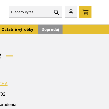
Ostatné výrobky
Dopredaj
2
CHA
/02
aradenia