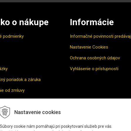
ko o nákupe
Informácie
é podmienky
Informačné povinnosti predáva
Nastavenie Cookies
Ochrana osobných údajov
ázky
Vyhlásenie o prístupnosti
ný poriadok a záruka
ie od zmluvy
vne riešenie sporu
Nastavenie cookies
povať
Súbory cookie nám pomáhajú pri poskytovaní služieb pre vás.