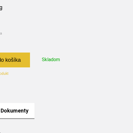
g
ks
Skladom
do košíka
odukt
Dokumenty