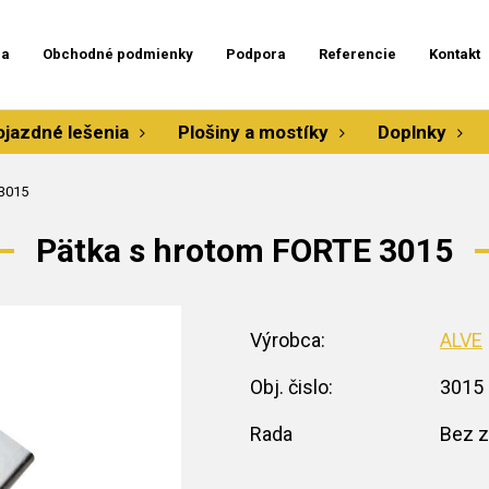
ia
Obchodné podmienky
Podpora
Referencie
Kontakt
ojazdné lešenia
Plošiny a mostíky
Doplnky
 3015
Pätka s hrotom FORTE 3015
Výrobca:
ALVE
Obj. čislo:
3015
Rada
Bez z