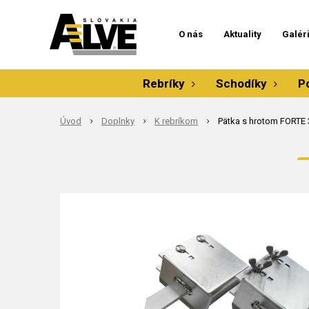
O nás
Aktuality
Galér
Rebríky
Schodíky
P
Úvod
Doplnky
K rebríkom
Pätka s hrotom FORTE