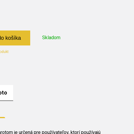
Skladom
do košíka
odukt
oto
otom je určená pre používateľov, ktorí používajú