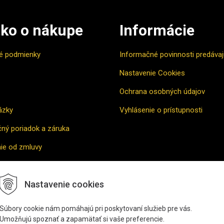
ko o nákupe
Informácie
é podmienky
Informačné povinnosti predáva
Nastavenie Cookies
Ochrana osobných údajov
ázky
Vyhlásenie o prístupnosti
ný poriadok a záruka
ie od zmluvy
vne riešenie sporu
Nastavenie cookies
povať
Súbory cookie nám pomáhajú pri poskytovaní služieb pre vás.
Umožňujú spoznať a zapamätať si vaše preferencie.