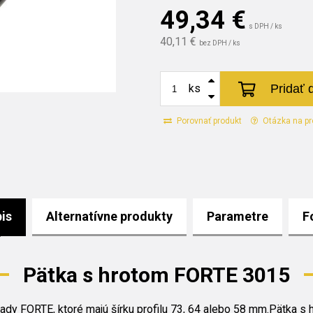
49,34
€
s DPH / ks
40,11 €
bez DPH / ks
Pridať 
ks
Porovnať produkt
Otázka na pr
is
Alternatívne produkty
Parametre
F
Pätka s hrotom FORTE 3015
y FORTE, ktoré majú šírku profilu 73, 64 alebo 58 mm.Pätka s hr