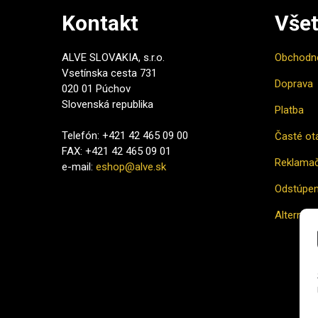
Kontakt
Všet
ALVE SLOVAKIA, s.r.o.
Obchodn
Vsetínska cesta 731
Doprava
020 01 Púchov
Slovenská republika
Platba
Telefón: +421 42 465 09 00
Časté ot
FAX: +421 42 465 09 01
Reklamač
e-mail:
eshop@alve.sk
Odstúpen
Alternatí
Ako naku