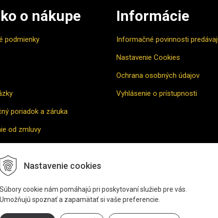
ko o nákupe
Informácie
é podmienky
Informačné povinnosti predáva
Nastavenie Cookies
Ochrana osobných údajov
ázky
Vyhlásenie o prístupnosti
ný poriadok a záruka
ie od zmluvy
vne riešenie sporu
Nastavenie cookies
povať
Súbory cookie nám pomáhajú pri poskytovaní služieb pre vás.
Umožňujú spoznať a zapamätať si vaše preferencie.