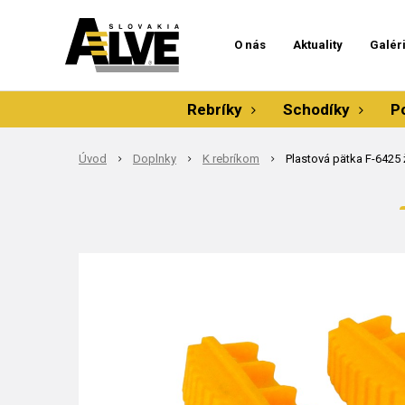
O nás
Aktuality
Galér
Rebríky
Schodíky
P
Úvod
Doplnky
K rebríkom
Plastová pätka F-6425 