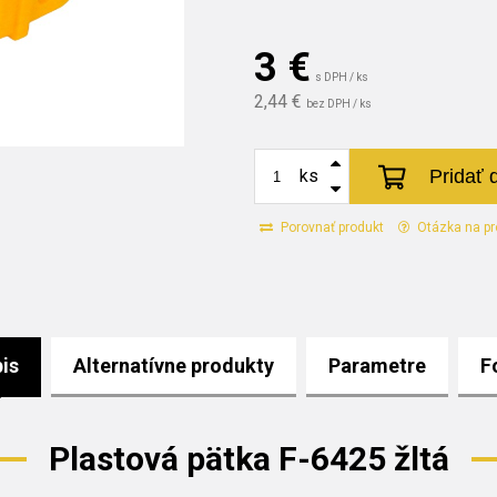
3
€
s DPH / ks
2,44 €
bez DPH / ks
Pridať 
ks
Porovnať produkt
Otázka na pr
is
Alternatívne produkty
Parametre
F
Plastová pätka F-6425 žltá