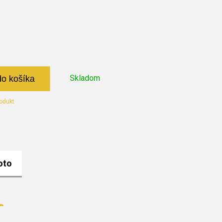
Skladom
do košíka
odukt
oto