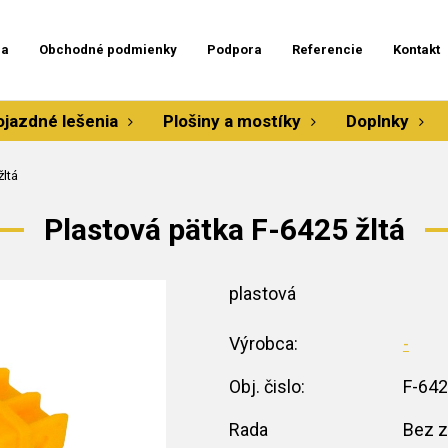
ia
Obchodné podmienky
Podpora
Referencie
Kontakt
ojazdné lešenia
Plošiny a mostíky
Doplnky
žltá
Plastová pätka F-6425 žltá
plastová
Výrobca:
-
Obj. čislo:
F-64
Rada
Bez z