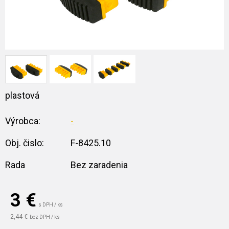
plastová
Výrobca:
-
Obj. čislo:
F-8425.10
Rada
Bez zaradenia
3
€
s DPH / ks
2,44 €
bez DPH / ks