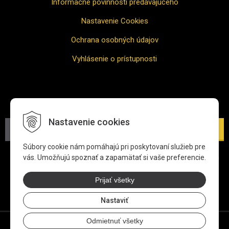
Informačné povinnosti predávajúceho
Nastavenie Cookies
Ochrana osobných údajov
Vyhlásenie o prístupnosti
Odber noviniek
Nastavenie cookies
Prihlásiť
Súbory cookie nám pomáhajú pri poskytovaní služieb pre
*Zadaním svojej e-mailovej adresy súhlasíte s jej spracovaním
vás. Umožňujú spoznať a zapamätať si vaše preferencie.
na účel zasielania newslettra.
Viac informácií o ochrane
osobných údajov
Prijať všetky
Nastaviť
Odmietnuť všetky
© 2026 ALVE SLOVAKIA, s.r.o.