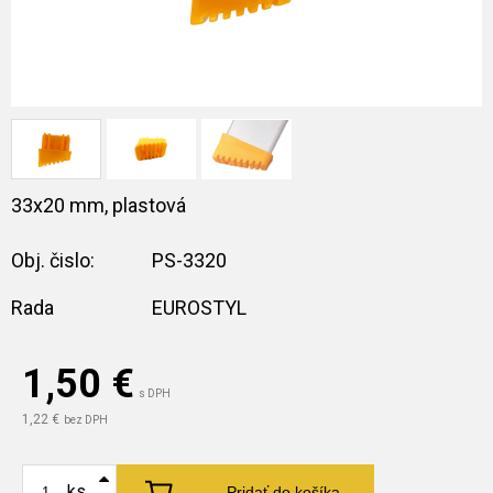
33x20 mm, plastová
Obj. čislo:
PS-3320
Rada
EUROSTYL
1,50
€
s DPH
1,22 €
bez DPH
ks
Pridať do košíka