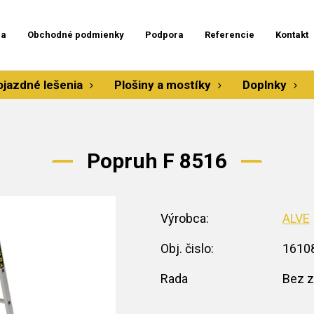
ia
Obchodné podmienky
Podpora
Referencie
Kontakt
ojazdné lešenia
Plošiny a mostíky
Doplnky
Popruh F 8516
Výrobca:
ALVE
Obj. čislo:
1610
Rada
Bez z