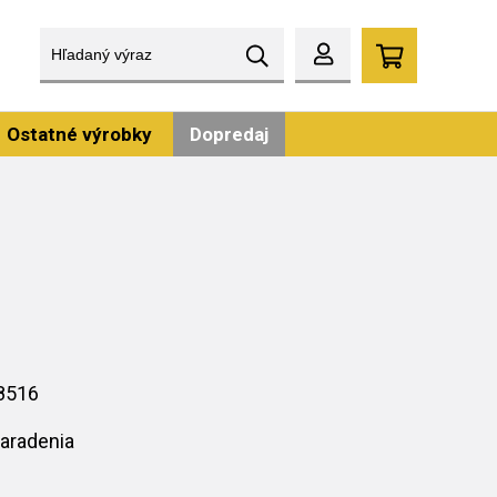
Ostatné výrobky
Dopredaj
8516
aradenia