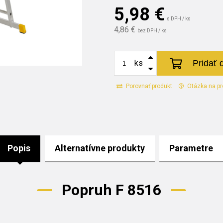
5,98
€
s DPH / ks
4,86 €
bez DPH / ks
Pridať 
ks
Porovnať produkt
Otázka na pr
Popis
Alternatívne produkty
Parametre
Popruh F 8516