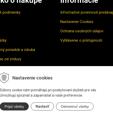
ko o nákupe
Informácie
é podmienky
Informačné povinnosti predáva
Nastavenie Cookies
Ochrana osobných údajov
ázky
Vyhlásenie o prístupnosti
ný poriadok a záruka
ie od zmluvy
vne riešenie sporu
Nastavenie cookies
povať
Súbory cookie nám pomáhajú pri poskytovaní služieb pre vás.
Umožňujú spoznať a zapamätať si vaše preferencie.
Prijať všetky
Nastaviť
Odmietnuť všetky