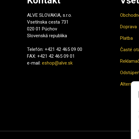
Kontakt
Všet
ALVE SLOVAKIA, s.r.o.
Obchodn
Vsetínska cesta 731
Doprava
020 01 Púchov
Slovenská republika
Platba
Telefón: +421 42 465 09 00
Časté ot
FAX: +421 42 465 09 01
Reklamač
e-mail:
eshop@alve.sk
Odstúpen
Alternatí
Ako naku