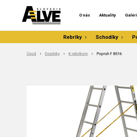
O nás
Aktuality
Galér
Rebríky
Schodíky
P
Úvod
Doplnky
K rebríkom
Popruh F 8516