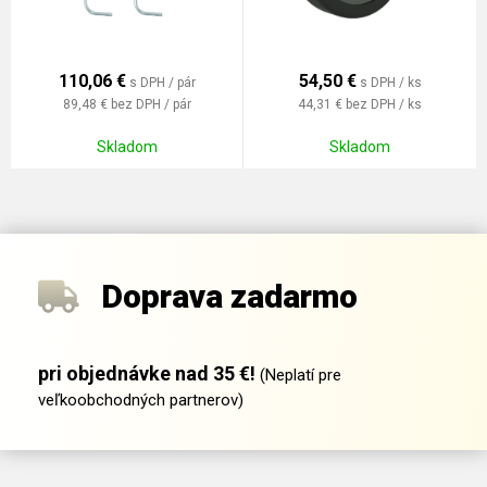
110,06
€
54,50
€
s DPH / pár
s DPH / ks
89,48 €
bez DPH / pár
44,31 €
bez DPH / ks
Skladom
Skladom
Doprava zadarmo
pri objednávke nad 35 €!
(Neplatí pre
veľkoobchodných partnerov)