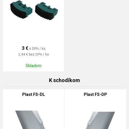
3
€
s DPH / ks
2,44 €
bez DPH / ks
Skladom
K schodíkom
Plast FS-DL
Plast FS-DP