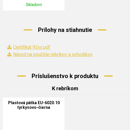
Skladom
Prílohy na stiahnutie
Certifikát 93xx.pdf
Návod na použitie rebríkov a schodíkov
Príslušenstvo k produktu
K rebríkom
Plastová pätka EU-6020.10
tyrkysovo-čierna