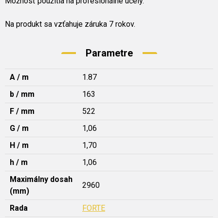
Možnosť použitia na profesionálne účely.
Na produkt sa vzťahuje záruka 7 rokov.
Parametre
A / m
1.87
b / mm
163
F / mm
522
G / m
1,06
H / m
1,70
h / m
1,06
Maximálny dosah
2960
(mm)
Rada
FORTE