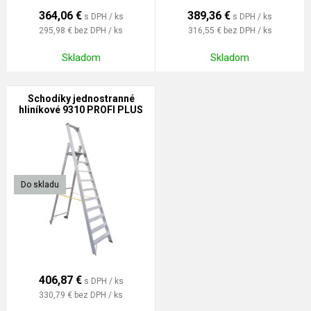
364,06
€
389,36
€
s DPH / ks
s DPH / ks
295,98 €
bez DPH / ks
316,55 €
bez DPH / ks
Skladom
Skladom
Schodíky jednostranné
hliníkové 9310 PROFI PLUS
Do skladu
406,87
€
s DPH / ks
330,79 €
bez DPH / ks