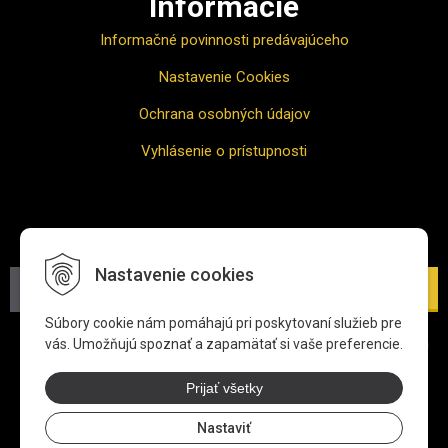
Informácie
Informačné povinnosti predávajúceho
Nastavenie Cookies
Ochrana osobných údajov
Vyhlásenie o prístupnosti
Odber noviniek
Nastavenie cookies
Prihlásiť
Súbory cookie nám pomáhajú pri poskytovaní služieb pre
*Zadaním svojej e-mailovej adresy súhlasíte s jej spracovaním
vás. Umožňujú spoznať a zapamätať si vaše preferencie.
na účel zasielania newslettra.
Viac informácií o ochrane
osobných údajov
Prijať všetky
Nastaviť