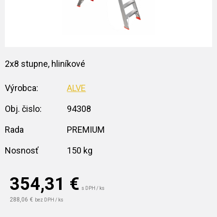
2x8 stupne, hliníkové
Výrobca:
ALVE
Obj. čislo:
94308
Rada
PREMIUM
Nosnosť
150 kg
354,31
€
s DPH / ks
288,06 €
bez DPH / ks