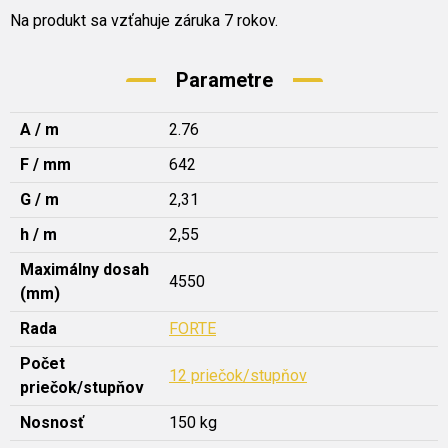
Na produkt sa vzťahuje záruka 7 rokov.
Parametre
A / m
2.76
F / mm
642
G / m
2,31
h / m
2,55
Maximálny dosah
4550
(mm)
Rada
FORTE
Počet
12 priečok/stupňov
priečok/stupňov
Nosnosť
150 kg