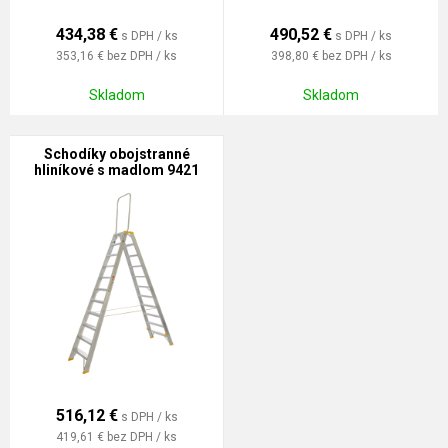
434,38
€
490,52
€
s DPH / ks
s DPH / ks
353,16 €
bez DPH / ks
398,80 €
bez DPH / ks
Skladom
Skladom
Schodíky obojstranné
hliníkové s madlom 9421
PROFI PLUS
516,12
€
s DPH / ks
419,61 €
bez DPH / ks