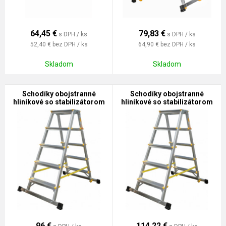
64,45
€
79,83
€
s DPH / ks
s DPH / ks
52,40 €
bez DPH / ks
64,90 €
bez DPH / ks
Skladom
Skladom
Schodíky obojstranné
Schodíky obojstranné
hliníkové so stabilizátorom
hliníkové so stabilizátorom
5-stupňové HOBBY
6-stupňové HOBBY
96
€
114,22
€