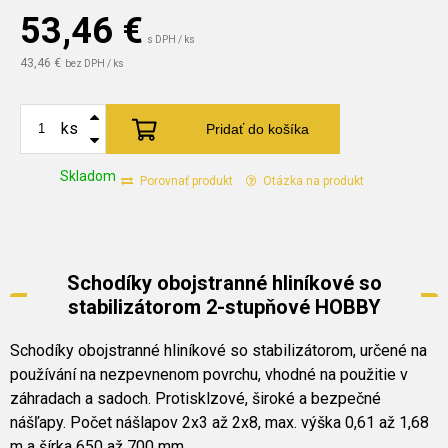
53,46
€
s DPH / ks
43,46 €
bez DPH / ks
ks
Pridať do košíka
Skladom
Porovnať produkt
Otázka na produkt
Schodíky obojstranné hliníkové so
stabilizátorom 2-stupňové HOBBY
Schodíky obojstranné hliníkové so stabilizátorom, určené na
používání na nezpevnenom povrchu, vhodné na použitie v
záhradach a sadoch. Protisklzové, široké a bezpečné
nášľapy. Počet nášlapov 2x3 až 2x8, max. výška 0,61 až 1,68
m a šírka 650 až 700 mm.