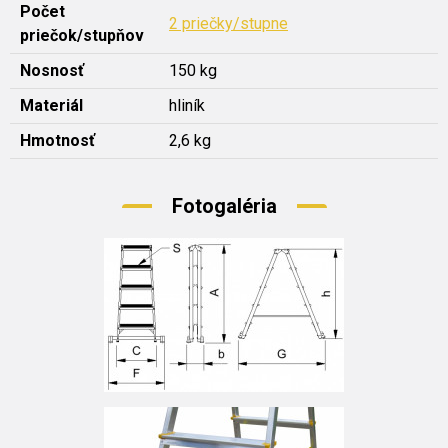
Počet
2 priečky/stupne
priečok/stupňov
Nosnosť
150 kg
Materiál
hliník
Hmotnosť
2,6 kg
Fotogaléria