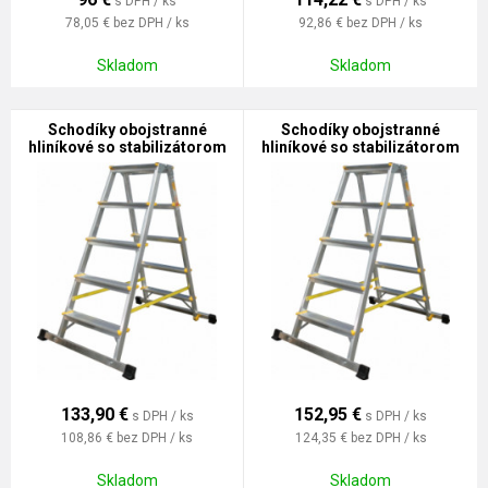
s DPH / ks
s DPH / ks
78,05 €
bez DPH / ks
92,86 €
bez DPH / ks
Skladom
Skladom
Schodíky obojstranné
Schodíky obojstranné
hliníkové so stabilizátorom
hliníkové so stabilizátorom
7-stupňové HOBBY
8-stupňové HOBBY
133,90
€
152,95
€
s DPH / ks
s DPH / ks
108,86 €
bez DPH / ks
124,35 €
bez DPH / ks
Skladom
Skladom