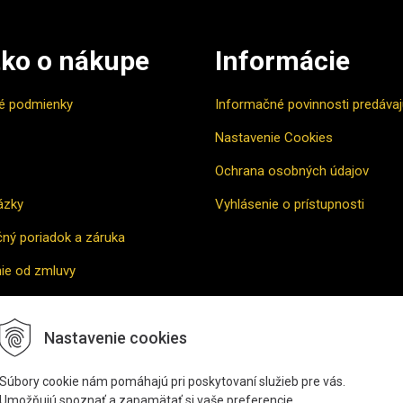
ko o nákupe
Informácie
é podmienky
Informačné povinnosti predáva
Nastavenie Cookies
Ochrana osobných údajov
ázky
Vyhlásenie o prístupnosti
ný poriadok a záruka
ie od zmluvy
vne riešenie sporu
Nastavenie cookies
povať
Súbory cookie nám pomáhajú pri poskytovaní služieb pre vás.
Umožňujú spoznať a zapamätať si vaše preferencie.