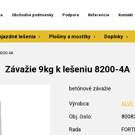
ia
Obchodné podmienky
Podpora
Referencie
Kontakt
ojazdné lešenia
Plošiny a mostíky
Doplnky
 8200-4A
Závažie 9kg k lešeniu 8200-4A
betónové závažie
Výrobca:
ALVE
Obj. čislo:
8008
Rada
FORT