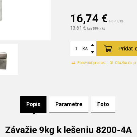
16,74
€
s DPH / ks
13,61 €
bez DPH / ks
Pridať 
ks
Porovnať produkt
Otázka na pr
Popis
Parametre
Foto
Závažie 9kg k lešeniu 8200-4A