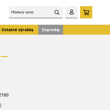
Ostatné výrobky
Dopredaj
2160
E