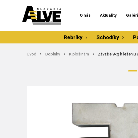
O nás
Aktuality
Galér
Rebríky
Schodíky
P
Úvod
Doplnky
K plošinám
Závažie 9kg k lešeniu