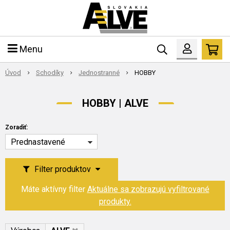
Menu
Úvod
Schodíky
Jednostranné
HOBBY
HOBBY | ALVE
Zoradiť:
Prednastavené
Filter produktov
Máte aktívny filter
Aktuálne sa zobrazujú vyfiltrované
produkty.