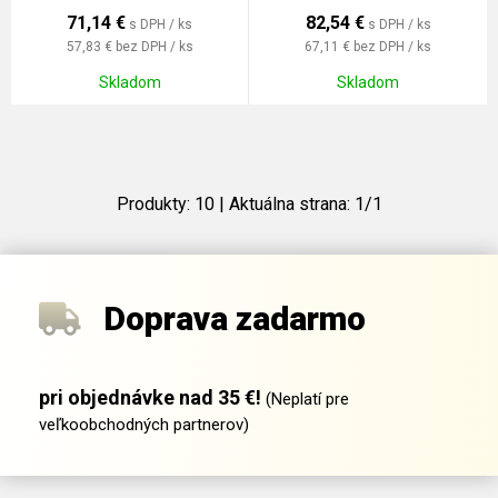
71,14
€
82,54
€
s DPH / ks
s DPH / ks
57,83 €
bez DPH / ks
67,11 €
bez DPH / ks
Skladom
Skladom
Produkty:
10
| Aktuálna strana:
1
/
1
Doprava zadarmo
pri objednávke nad 35 €!
(Neplatí pre
veľkoobchodných partnerov)