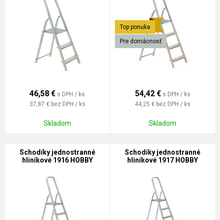
Top ponuka
Pre domácnosť
46,58
€
54,42
€
s DPH / ks
s DPH / ks
37,87 €
bez DPH / ks
44,25 €
bez DPH / ks
Skladom
Skladom
Schodíky jednostranné
Schodíky jednostranné
hliníkové 1916 HOBBY
hliníkové 1917 HOBBY