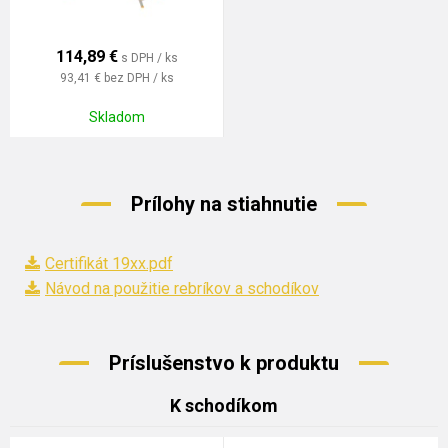
114,89
€
s DPH / ks
93,41 €
bez DPH / ks
Skladom
Prílohy na stiahnutie
Certifikát 19xx.pdf
Návod na použitie rebríkov a schodíkov
Príslušenstvo k produktu
K schodíkom