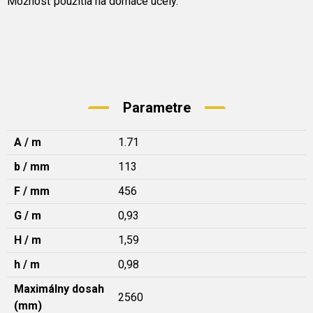
Možnosť použitia na domáce účely.
Parametre
A / m
1.71
b / mm
113
F / mm
456
G / m
0,93
H / m
1,59
h / m
0,98
Maximálny dosah
2560
(mm)