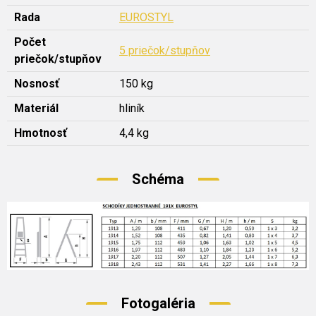
Rada
EUROSTYL
Počet
5 priečok/stupňov
priečok/stupňov
Nosnosť
150 kg
Materiál
hliník
Hmotnosť
4,4 kg
Schéma
Fotogaléria