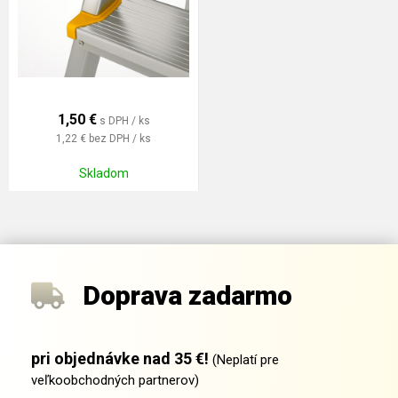
1,50
€
s DPH / ks
1,22 €
bez DPH / ks
Skladom
Doprava zadarmo
pri objednávke nad 35 €!
(Neplatí pre
veľkoobchodných partnerov)