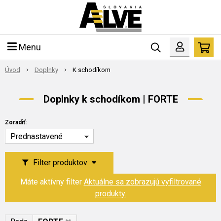
Menu
Úvod
Doplnky
K schodíkom
Doplnky k schodíkom | FORTE
Zoradiť:
Prednastavené
Filter produktov
Máte aktívny filter
Aktuálne sa zobrazujú vyfiltrované
produkty.