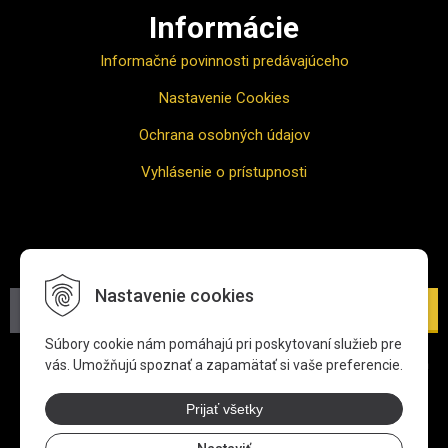
Informácie
Informačné povinnosti predávajúceho
Nastavenie Cookies
Ochrana osobných údajov
Vyhlásenie o prístupnosti
Odber noviniek
Nastavenie cookies
Prihlásiť
Súbory cookie nám pomáhajú pri poskytovaní služieb pre
*Zadaním svojej e-mailovej adresy súhlasíte s jej spracovaním
vás. Umožňujú spoznať a zapamätať si vaše preferencie.
na účel zasielania newslettra.
Viac informácií o ochrane
osobných údajov
Prijať všetky