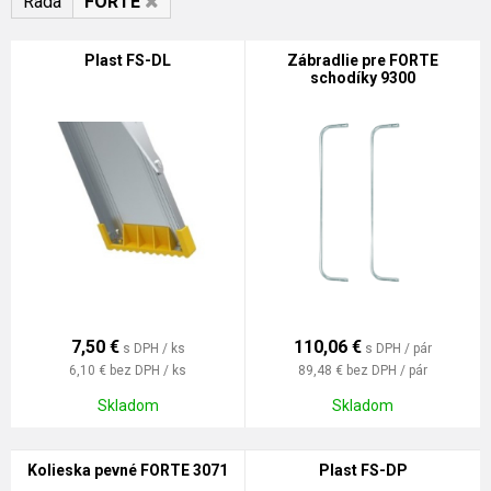
Rada
FORTE
Plast FS-DL
Zábradlie pre FORTE
schodíky 9300
7,50
€
110,06
€
s DPH / ks
s DPH / pár
6,10 €
bez DPH / ks
89,48 €
bez DPH / pár
Skladom
Skladom
Kolieska pevné FORTE 3071
Plast FS-DP