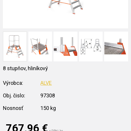
8 stupňov, hliníkový
Výrobca:
ALVE
Obj. čislo:
97308
Nosnosť
150 kg
767,96
€
s DPH / ks