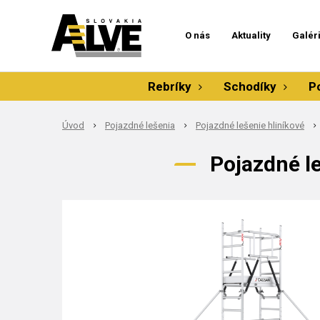
O nás
Aktuality
Galér
Rebríky
Schodíky
P
Úvod
Pojazdné lešenia
Pojazdné lešenie hliníkové
Pojazdné l