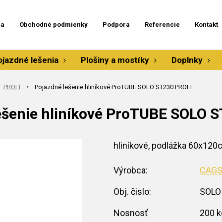
ia
Obchodné podmienky
Podpora
Referencie
Kontakt
ojazdné lešenia
Plošiny a mostíky
Doplnky
PROFI
Pojazdné lešenie hliníkové ProTUBE SOLO ST230 PROFI
ešenie hliníkové ProTUBE SOLO 
hliníkové, podlážka 60x12
Výrobca:
CAG
Obj. čislo:
SOLO
Nosnosť
200 k