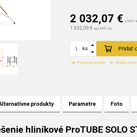
2 032,07
€
s DPH / 
1 652,09 €
bez DPH / ks
Pridať 
ks
Porovnať produkt
Otázka na pr
Alternatívne produkty
Parametre
Foto
ešenie hliníkové ProTUBE SOLO 