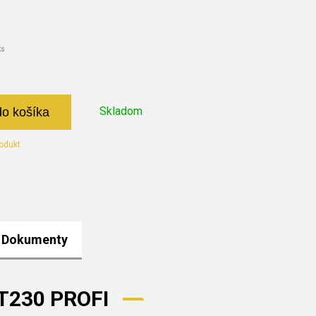
ks
Skladom
do košíka
odukt
Dokumenty
ST230 PROFI