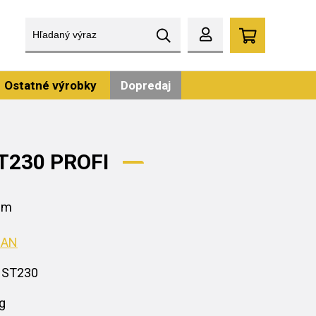
Ostatné výrobky
Dopredaj
ST230 PROFI
0cm
SAN
 ST230
g