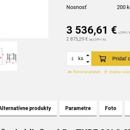
Nosnosť
200 k
3 536,61
€
s DPH / 
2 875,29 €
bez DPH / ks
Pridať 
ks
Porovnať produkt
Otázka na pr
Alternatívne produkty
Parametre
Foto