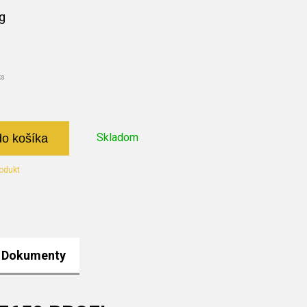
g
ks
Skladom
do košíka
odukt
Dokumenty