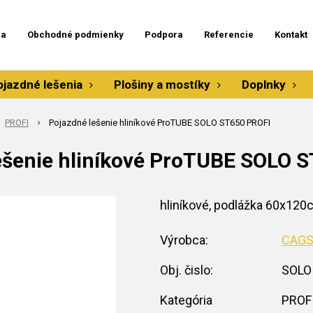
ia
Obchodné podmienky
Podpora
Referencie
Kontakt
ojazdné lešenia
Plošiny a mostíky
Doplnky
PROFI
Pojazdné lešenie hliníkové ProTUBE SOLO ST650 PROFI
ešenie hliníkové ProTUBE SOLO 
hliníkové, podlážka 60x12
Výrobca:
CAG
Obj. čislo:
SOLO
Kategória
PROF