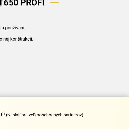
ST650 PROFI
 a používaní.
nej konštrukcii.
€!
(Neplatí pre veľkoobchodných partnerov)