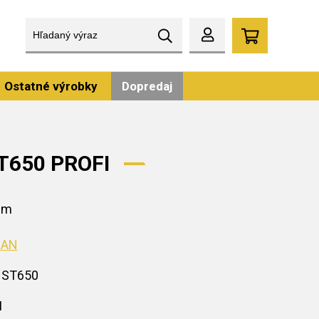
Ostatné výrobky
Dopredaj
ST650 PROFI
0cm
SAN
 ST650
I