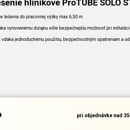
ešenie hliníkové ProTUBE SOLO 
ie lešenia do pracovnej výšky max 6,50 m.
ka vynovenému dizajnu ešte bezpečnejšiu možnosť pri inštalácií
vďaka jednoduchému použitiu, bezpečnostným opatreniam a odol
o
pri objednávke nad 35 