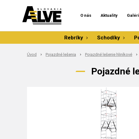
O nás
Aktuality
Galér
Rebríky
Schodíky
P
Úvod
Pojazdné lešenia
Pojazdné lešenie hliníkové
Pojazdné l