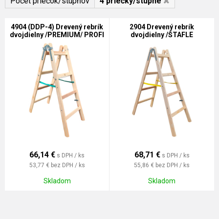
Počet priečok/stupňov
4 priečky/stupne
4904 (DDP-4) Drevený rebrík
2904 Drevený rebrík
dvojdielny /PREMIUM/ PROFI
dvojdielny /ŠTAFLE
/PREMIUM/ PROFI
66,14
€
68,71
€
s DPH / ks
s DPH / ks
53,77 €
bez DPH / ks
55,86 €
bez DPH / ks
Skladom
Skladom