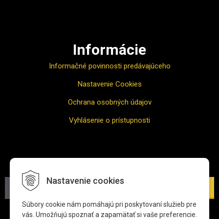
Ako nakupovať
Informácie
Informačné povinnosti predávajúceho
Nastavenie Cookies
Ochrana osobných údajov
Vyhlásenie o prístupnosti
Odber noviniek
Nastavenie cookies
Prihlásiť
Súbory cookie nám pomáhajú pri poskytovaní služieb pre
*Zadaním svojej e-mailovej adresy súhlasíte s jej spracovaním
vás. Umožňujú spoznať a zapamätať si vaše preferencie.