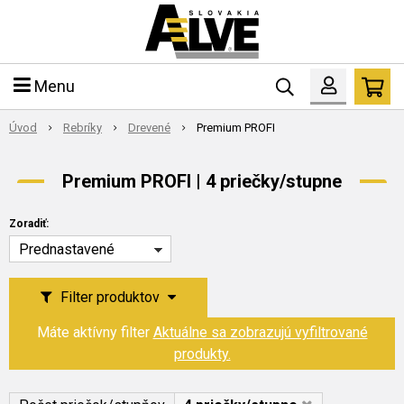
Menu
Úvod
Rebríky
Drevené
Premium PROFI
Premium PROFI | 4 priečky/stupne
Zoradiť:
Prednastavené
Filter produktov
Máte aktívny filter
Aktuálne sa zobrazujú vyfiltrované
produkty.