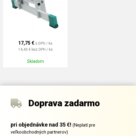
17,75
€
s DPH / ks
14,43 €
bez DPH / ks
Skladom
Doprava zadarmo
pri objednávke nad 35 €!
(Neplatí pre
veľkoobchodných partnerov)