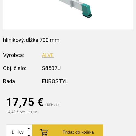
hliníkový, dĺžka 700 mm
Výrobca:
ALVE
Obj. čislo:
S8507U
Rada
EUROSTYL
17,75
€
s DPH / ks
14,43 €
bez DPH / ks
ks
Pridať do košíka