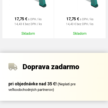
17,75
€
17,75
€
s DPH / ks
s DPH / ks
14,43 €
bez DPH / ks
14,43 €
bez DPH / ks
Skladom
Skladom
Doprava zadarmo
pri objednávke nad 35 €!
(Neplatí pre
veľkoobchodných partnerov)