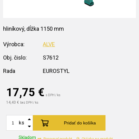
hliníkový, dĺžka 1150 mm
Výrobca:
ALVE
Obj. čislo:
S7612
Rada
EUROSTYL
17,75
€
s DPH / ks
14,43 €
bez DPH / ks
ks
Pridať do košíka
Skladom