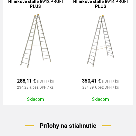
Hliníkové štafle 8912 PROFI
Hliníkové štafle 8914 PROFI
PLUS
PLUS
288,11
€
350,41
€
s DPH / ks
s DPH / ks
234,23 €
bez DPH / ks
284,89 €
bez DPH / ks
Skladom
Skladom
Prílohy na stiahnutie