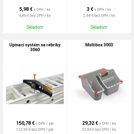
5,98
€
3
€
s DPH / ks
s DPH / ks
4,86 €
bez DPH / ks
2,44 €
bez DPH / ks
Skladom
Skladom
Upínací systém na rebríky
Multibox 3003
3060
150,78
€
29,32
€
s DPH / pár
s DPH / ks
122,59 €
bez DPH / pár
23,84 €
bez DPH / ks