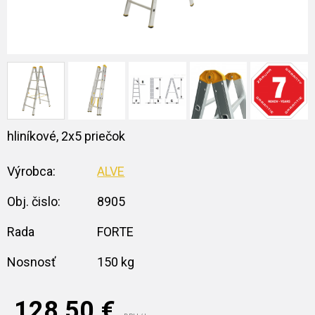
hliníkové, 2x5 priečok
Výrobca:
ALVE
Obj. čislo:
8905
Rada
FORTE
Nosnosť
150 kg
128,50
€