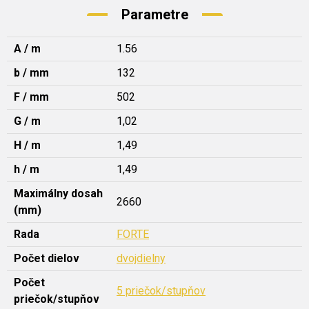
Parametre
A / m
1.56
b / mm
132
F / mm
502
G / m
1,02
H / m
1,49
h / m
1,49
Maximálny dosah
2660
(mm)
Rada
FORTE
Počet dielov
dvojdielny
Počet
5 priečok/stupňov
priečok/stupňov