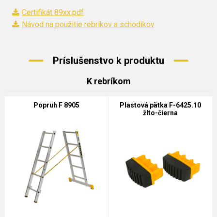
Certifikát 89xx.pdf
Návod na použitie rebríkov a schodíkov
Príslušenstvo k produktu
K rebríkom
Popruh F 8905
Plastová pätka F-6425.10
žlto-čierna