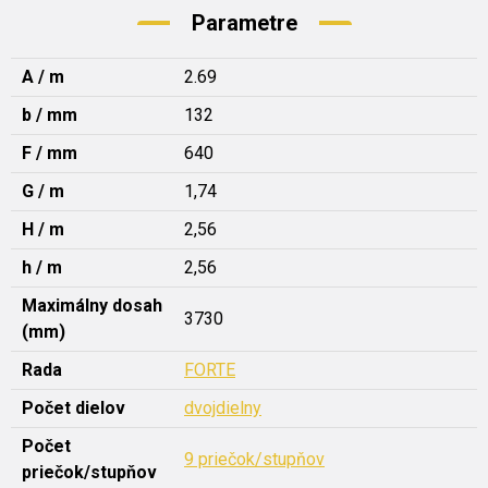
Parametre
A / m
2.69
b / mm
132
F / mm
640
G / m
1,74
H / m
2,56
h / m
2,56
Maximálny dosah
3730
(mm)
Rada
FORTE
Počet dielov
dvojdielny
Počet
9 priečok/stupňov
priečok/stupňov