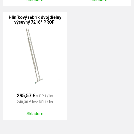
Hliníkový rebrík dvojdielny
výsuvný 7216* PROFI
295,57
€
s DPH / ks
240,30 €
bez DPH / ks
Skladom