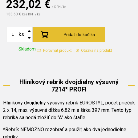
232,02
€
s DPH / ks
188,63 €
bez DPH / ks
ks
Pridať do košíka
Skladom
Porovnať produkt
Otázka na produkt
Hliníkový rebrík dvojdielny výsuvný
7214* PROFI
Hliníkový dvojdielny výsuvný rebrík EUROSTYL, počet priečok
2 x 14, max. výsuvná dĺžka 6,82 m a šírka 397 mm. Tento typ
rebríka sa nedá zložiť do "A" ako štafle.
*Rebrík NEMOŽNO rozobrať a použiť ako dva jednodielne
rebríky.