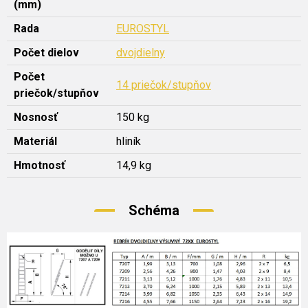
(mm)
Rada
EUROSTYL
Počet dielov
dvojdielny
Počet
14 priečok/stupňov
priečok/stupňov
Nosnosť
150 kg
Materiál
hliník
Hmotnosť
14,9 kg
Schéma