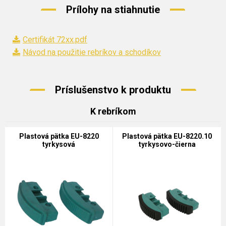
Prílohy na stiahnutie
Certifikát 72xx.pdf
Návod na použitie rebríkov a schodíkov
Príslušenstvo k produktu
K rebríkom
Plastová pätka EU-8220
Plastová pätka EU-8220.10
tyrkysová
tyrkysovo-čierna