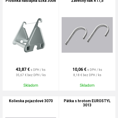
Plošinka nášľapná úzka 3006
Závesný hák R17,5
43,87
€
10,06
€
s DPH / ks
s DPH / ks
35,67 €
bez DPH / ks
8,18 €
bez DPH / ks
Skladom
Skladom
Kolieska pojazdové 3070
Pätka s hrotom EUROSTYL
3013