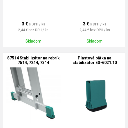
3
€
3
€
s DPH / ks
s DPH / ks
2,44 €
bez DPH / ks
2,44 €
bez DPH / ks
Skladom
Skladom
S7514 Stabilizátor na rebrík
Plastová pätka na
7514, 7214, 7314
stabilizátor ES-6021.10
tyrkysovo-čierna