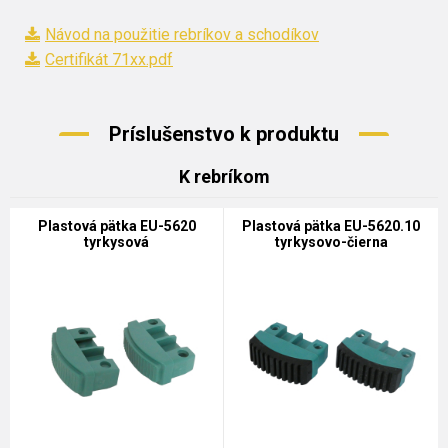
Návod na použitie rebríkov a schodíkov
Certifikát 71xx.pdf
Príslušenstvo k produktu
K rebríkom
Plastová pätka EU-5620
Plastová pätka EU-5620.10
tyrkysová
tyrkysovo-čierna