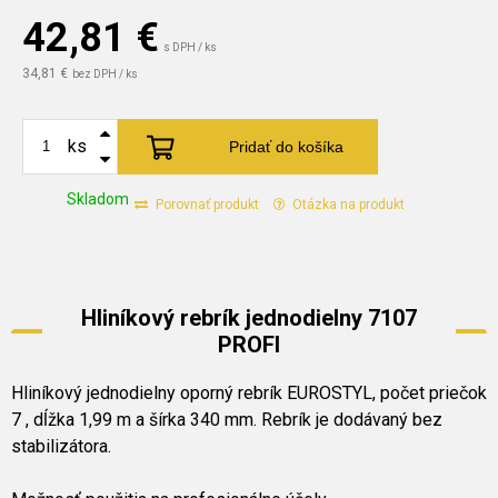
42,81
€
s DPH / ks
34,81 €
bez DPH / ks
ks
Pridať do košíka
Skladom
Porovnať produkt
Otázka na produkt
Hliníkový rebrík jednodielny 7107
PROFI
Hliníkový jednodielny oporný rebrík EUROSTYL, počet priečok
7 , dĺžka 1,99 m a šírka 340 mm. Rebrík je dodávaný bez
stabilizátora.