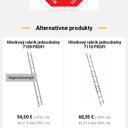
Alternatívne produkty
Hliníkový rebrík jednodielny
Hliníkový rebrík jednodielny
7109 PROFI
7110 PROFI
Najpredávanejší
54,50
€
60,35
€
s DPH / ks
s DPH / ks
44,31 €
bez DPH / ks
49,07 €
bez DPH / ks