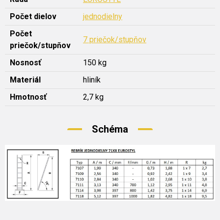
Počet dielov
jednodielny
Počet
7 priečok/stupňov
priečok/stupňov
Nosnosť
150 kg
Materiál
hliník
Hmotnosť
2,7 kg
Schéma