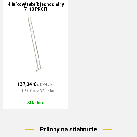
Hliníkový rebrík jednodielny
7118 PROFI
137,34
€
s DPH / ks
111,66 €
bez DPH / ks
Skladom
Prílohy na stiahnutie