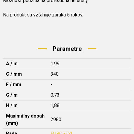
Možnosť použitia na profesionálne účely.
Na produkt sa vzťahuje záruka 5 rokov.
Parametre
A / m
1.99
C / mm
340
F / mm
-
G / m
0,73
H / m
1,88
Maximálny dosah
2980
(mm)
Rada
EUROSTYL