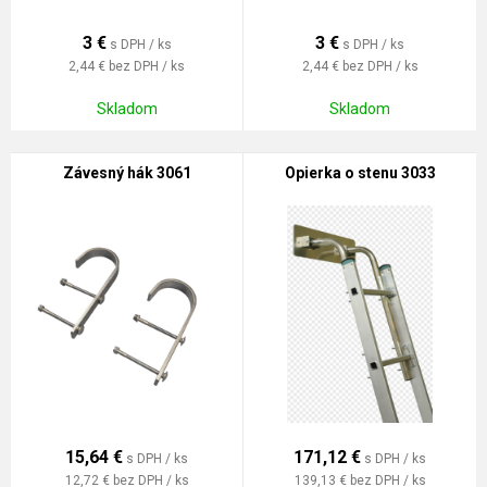
3
€
3
€
s DPH / ks
s DPH / ks
2,44 €
bez DPH / ks
2,44 €
bez DPH / ks
Skladom
Skladom
Závesný hák 3061
Opierka o stenu 3033
15,64
€
171,12
€
s DPH / ks
s DPH / ks
12,72 €
bez DPH / ks
139,13 €
bez DPH / ks