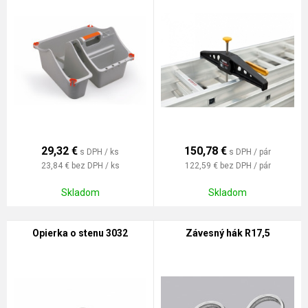
29,32
€
150,78
€
s DPH / ks
s DPH / pár
23,84 €
bez DPH / ks
122,59 €
bez DPH / pár
Skladom
Skladom
Opierka o stenu 3032
Závesný hák R17,5