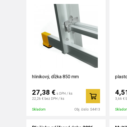
hliníkový, dĺžka 850 mm
plast
27,38
€
4,5
s DPH / ks
22,26 €
bez DPH / ks
3,66 €
Skladom
Obj. čislo:
S4413
Sklado