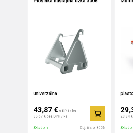
Plošinka nášľapná úzka 3006
Multi
univerzálna
plast
43,87
€
29,
s DPH / ks
35,67 €
bez DPH / ks
23,84 €
Skladom
Obj. čislo:
3006
Sklado