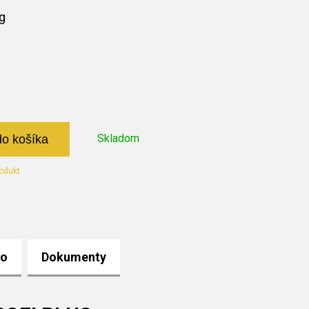
g
Skladom
do košíka
odukt
to
Dokumenty