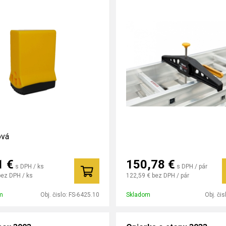
ová
1
€
150,78
€
s DPH / ks
s DPH / pár
bez DPH / ks
122,59 €
bez DPH / pár
m
Obj. čislo:
FS-6425.10
Skladom
Obj. čis