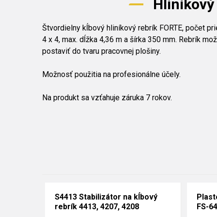
Hliníkový
Štvordielny kĺbový hliníkový rebrík FORTE, počet pr
4 x 4, max. dĺžka 4,36 m a šírka 350 mm. Rebrík mož
postaviť do tvaru pracovnej plošiny.
Možnosť použitia na profesionálne účely.
Na produkt sa vzťahuje záruka 7 rokov.
S4413 Stabilizátor na kĺbový
Plast
rebrík 4413, 4207, 4208
FS-64