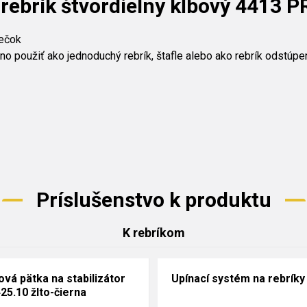
 rebrík štvordielny kĺbový 4413 
iečok
no použiť ako jednoduchý rebrík, štafle alebo ako rebrík odstúp
Príslušenstvo k produktu
K rebríkom
ová pätka na stabilizátor
Upínací systém na rebríky
25.10 žlto-čierna