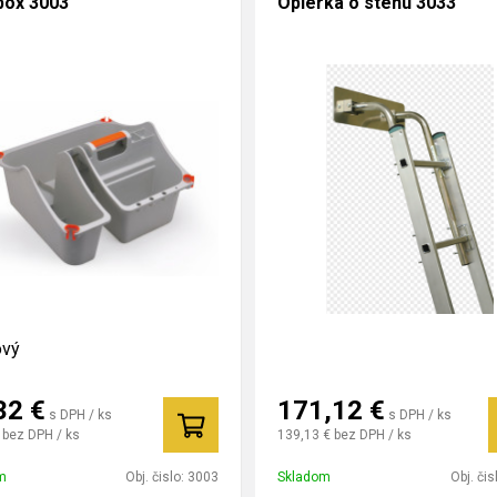
box 3003
Opierka o stenu 3033
ový
32
€
171,12
€
s DPH / ks
s DPH / ks
bez DPH / ks
139,13 €
bez DPH / ks
m
Obj. čislo:
3003
Skladom
Obj. čis