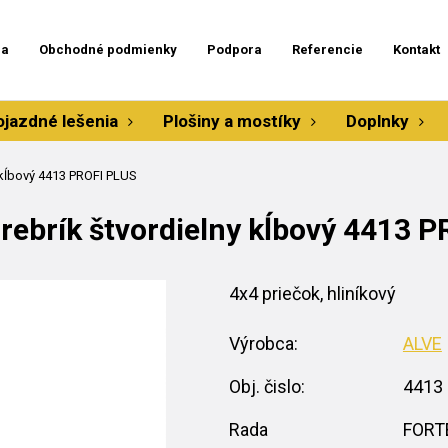
ia
Obchodné podmienky
Podpora
Referencie
Kontakt
ojazdné lešenia
Plošiny a mostíky
Doplnky
y kĺbový 4413 PROFI PLUS
 rebrík štvordielny kĺbový 4413 
4x4 priečok, hliníkový
Výrobca:
ALVE
Obj. čislo:
4413
Rada
FORT