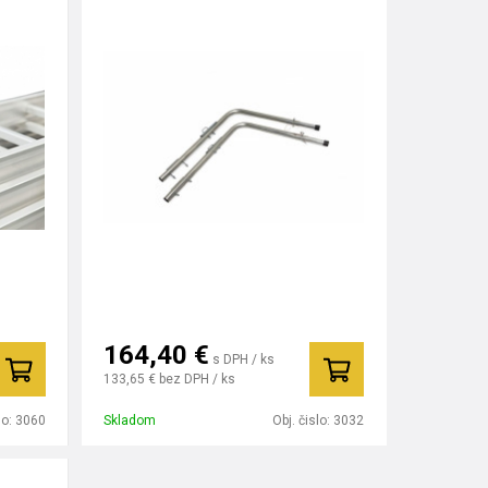
164,40
€
s DPH / ks
133,65 €
bez DPH / ks
lo:
3060
Skladom
Obj. čislo:
3032