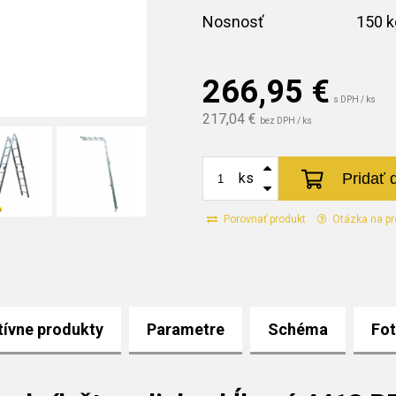
Nosnosť
150 k
266,95
€
s DPH / ks
217,04 €
bez DPH / ks
Pridať 
ks
Porovnať produkt
Otázka na pr
tívne produkty
Parametre
Schéma
Fo