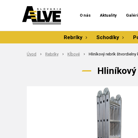
O nás
Aktuality
Galér
Rebríky
Schodíky
P
Úvod
Rebríky
Kĺbové
Hliníkový rebrík štvordieln
Hliníkový