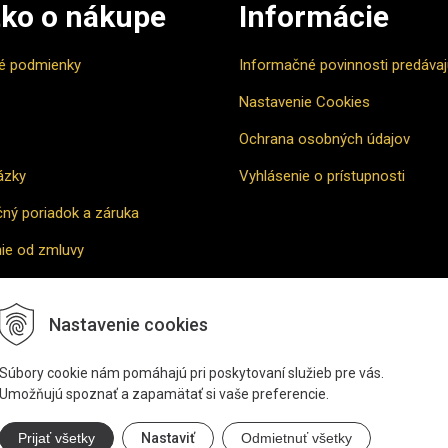
ko o nákupe
Informácie
é podmienky
Informačné povinnosti predáva
Nastavenie Cookies
Ochrana osobných údajov
ázky
Vyhlásenie o prístupnosti
ný poriadok a záruka
ie od zmluvy
vne riešenie sporu
Nastavenie cookies
povať
Súbory cookie nám pomáhajú pri poskytovaní služieb pre vás.
Umožňujú spoznať a zapamätať si vaše preferencie.
Prijať všetky
Nastaviť
Odmietnuť všetky