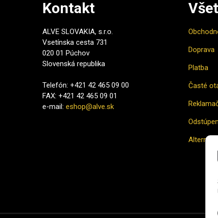
Kontakt
Všet
ALVE SLOVAKIA, s.r.o.
Obchodn
Vsetínska cesta 731
Doprava
020 01 Púchov
Slovenská republika
Platba
Telefón: +421 42 465 09 00
Časté ot
FAX: +421 42 465 09 01
Reklamač
e-mail:
eshop@alve.sk
Odstúpen
Alternatí
Ako naku