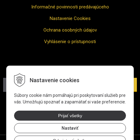
Informačné povinnosti predávajúceho
Nastavenie Cookies
Ochrana osobných údajov
Vyhlásenie o prístupnosti
Odber noviniek
Nastavenie cookies
Prihlásiť
Súbory cookie nám pomáhajú pri poskytovaní služieb pre
*Zadaním svojej e-mailovej adresy súhlasíte s jej spracovaním
vás. Umožňujú spoznať a zapamätať si vaše preferencie.
na účel zasielania newslettra.
Viac informácií o ochrane
osobných údajov
Prijať všetky
Nastaviť