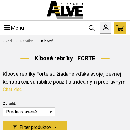
Menu
Úvod
Rebríky
Kĺbové
Kĺbové rebríky | FORTE
Kĺbové rebríky Forte sú žiadané vďaka svojej pevnej
konštrukcii, variabilite použitia a ideálným prepravným
rozmerom. Použité patentované kĺby sú mimoriadne
Čítať viac...
odolné voči opotrebeniu s dokonalou aretáciou polohy.
Zoradiť:
Prednastavené
Filter produktov