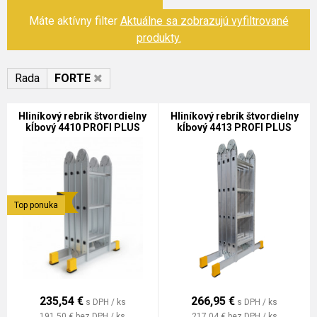
Máte aktívny filter
Aktuálne sa zobrazujú vyfiltrované
produkty.
Rada
FORTE
Hliníkový rebrík štvordielny
Hliníkový rebrík štvordielny
kĺbový 4410 PROFI PLUS
kĺbový 4413 PROFI PLUS
Top ponuka
235,54
€
266,95
€
s DPH / ks
s DPH / ks
191,50 €
bez DPH / ks
217,04 €
bez DPH / ks