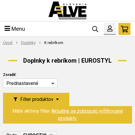
Menu
Úvod
Doplnky
K rebríkom
Doplnky k rebríkom | EUROSTYL
Zoradiť:
Prednastavené
Filter produktov
Máte aktívny filter
Aktuálne sa zobrazujú vyfiltrované
produkty.