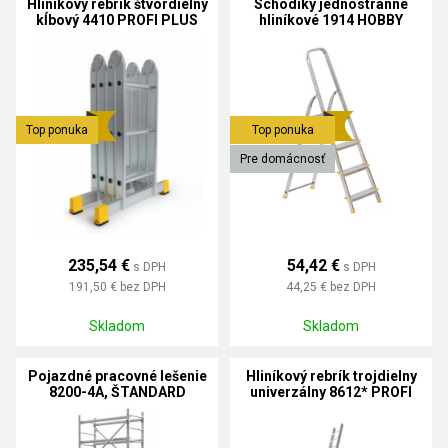
Hliníkový rebrík štvordielny
Schodíky jednostranné
kĺbový 4410 PROFI PLUS
hliníkové 1914 HOBBY
Top ponuka
Top ponuka
Pre domácnosť
235,54 €
54,42 €
s DPH
s DPH
191,50 €
bez DPH
44,25 €
bez DPH
Skladom
Skladom
Pojazdné pracovné lešenie
Hliníkový rebrík trojdielny
8200-4A, ŠTANDARD
univerzálny 8612* PROFI
PLUS