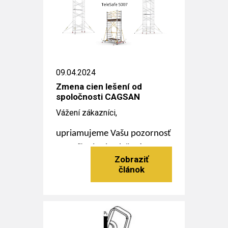
09.04.2024
Zmena cien lešení od
spoločnosti CAGSAN
Vážení zákazníci,
upriamujeme Vašu pozornosť
na zníženie cien lešení
ProTube F, S, L a TeleSafe XL
od spoločnosti CAGSAN.
Čítať viac