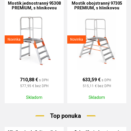
Mostík jednostranný 95308
Mostík obojstranný 97305
PREMIUM, s hliníkovou
PREMIUM, s hliníkovou
podlážkou
podlážkou
Novinka
Novinka
710,88 €
633,59 €
s DPH
s DPH
577,95 €
bez DPH
515,11 €
bez DPH
Skladom
Skladom
Top ponuka