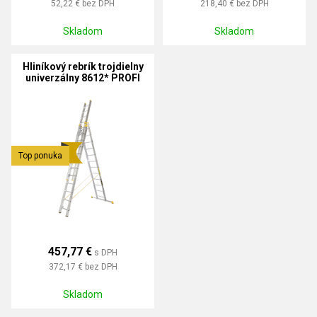
52,22 €
bez DPH
218,40 €
bez DPH
Skladom
Skladom
Hliníkový rebrík trojdielny
univerzálny 8612* PROFI
PLUS
Top ponuka
457,77 €
s DPH
372,17 €
bez DPH
Skladom