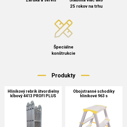
Záruka a servis
Stabilita viac ako
25 rokov na trhu
Špeciálne
konštrukcie
Produkty
Hliníkový rebrík štvordielny
Obojstranné schodíky
kĺbový 4413 PROFI PLUS
hliníkové 963 s
integrovaným pántom
HOBBY