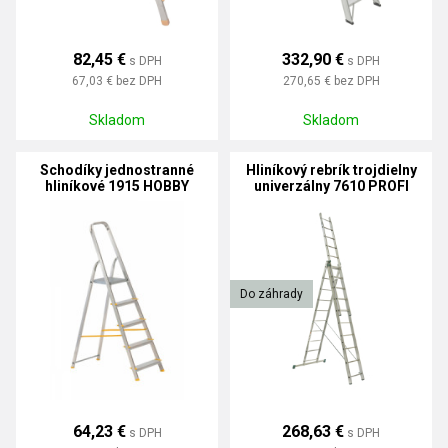
82,45 €
332,90 €
s DPH
s DPH
67,03 €
bez DPH
270,65 €
bez DPH
Skladom
Skladom
Schodíky jednostranné
Hliníkový rebrík trojdielny
hliníkové 1915 HOBBY
univerzálny 7610 PROFI
Do záhrady
64,23 €
268,63 €
s DPH
s DPH