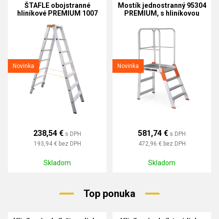
ŠTAFLE obojstranné
Mostík jednostranný 95304
hliníkové PREMIUM 1007
PREMIUM, s hliníkovou
podlážkou
Novinka
Novinka
238,54 €
581,74 €
s DPH
s DPH
193,94 €
bez DPH
472,96 €
bez DPH
Skladom
Skladom
Top ponuka