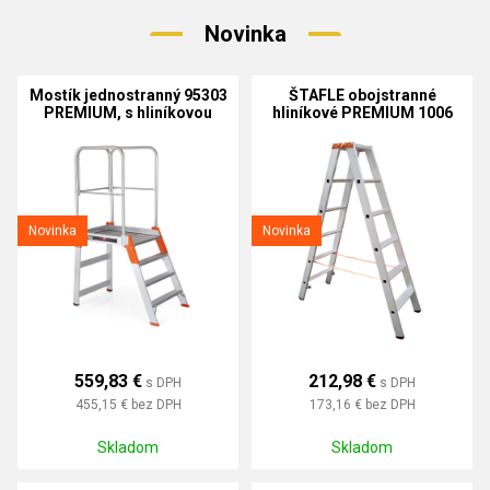
Novinka
Mostík jednostranný 95303
ŠTAFLE obojstranné
PREMIUM, s hliníkovou
hliníkové PREMIUM 1006
podlážkou
Novinka
Novinka
559,83 €
212,98 €
s DPH
s DPH
455,15 €
bez DPH
173,16 €
bez DPH
Skladom
Skladom