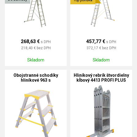
Top ponuka
268,63 €
457,77 €
s DPH
s DPH
218,40 €
bez DPH
372,17 €
bez DPH
Skladom
Skladom
Obojstranné schodíky
Hliníkový rebrík štvordielny
hliníkové 963 s
kĺbový 4413 PROFI PLUS
integrovaným pántom
HOBBY