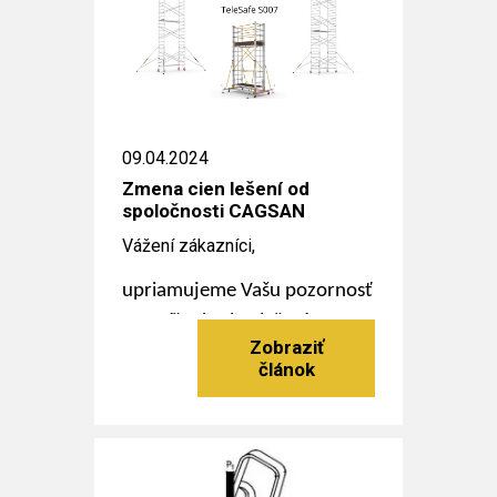
09.04.2024
Zmena cien lešení od
spoločnosti CAGSAN
Vážení zákazníci,
upriamujeme Vašu pozornosť
na zníženie cien lešení
ProTube F, S, L a TeleSafe XL
od spoločnosti CAGSAN.
Čítať viac