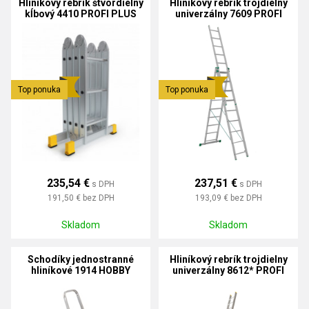
Hliníkový rebrík štvordielny
Hliníkový rebrík trojdielny
kĺbový 4410 PROFI PLUS
univerzálny 7609 PROFI
Top ponuka
Top ponuka
235,54 €
237,51 €
s DPH
s DPH
191,50 €
bez DPH
193,09 €
bez DPH
Skladom
Skladom
Schodíky jednostranné
Hliníkový rebrík trojdielny
hliníkové 1914 HOBBY
univerzálny 8612* PROFI
PLUS