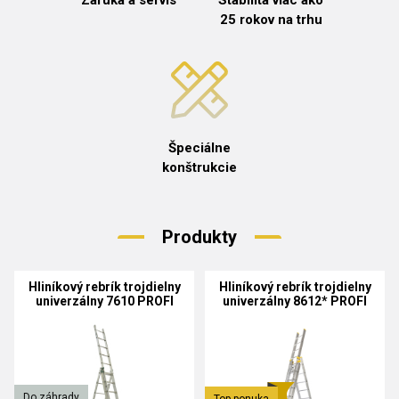
Záruka a servis
Stabilita viac ako
25 rokov na trhu
Špeciálne
konštrukcie
Produkty
Hliníkový rebrík trojdielny
Hliníkový rebrík trojdielny
univerzálny 7610 PROFI
univerzálny 8612* PROFI
PLUS
Do záhrady