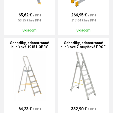
65,62 €
266,95 €
s DPH
s DPH
53,35 €
bez DPH
217,04 €
bez DPH
Skladom
Skladom
Schodíky jednostranné
Schodíky jednostranné
hliníkové 1915 HOBBY
hliníkové 7-stupňové PROFI
PLUS
64,23 €
332,90 €
s DPH
s DPH