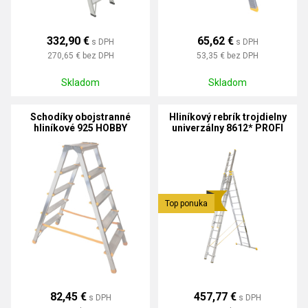
332,90 €
65,62 €
s DPH
s DPH
270,65 €
bez DPH
53,35 €
bez DPH
Skladom
Skladom
Schodíky obojstranné
Hliníkový rebrík trojdielny
hliníkové 925 HOBBY
univerzálny 8612* PROFI
PLUS
Top ponuka
82,45 €
457,77 €
s DPH
s DPH