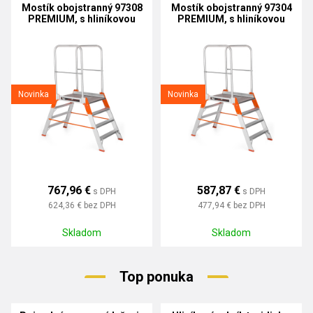
Mostík obojstranný 97308
Mostík obojstranný 97304
PREMIUM, s hliníkovou
PREMIUM, s hliníkovou
podlážkou
podlážkou
Novinka
Novinka
767,96 €
587,87 €
s DPH
s DPH
624,36 €
bez DPH
477,94 €
bez DPH
Skladom
Skladom
Top ponuka