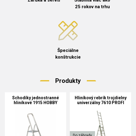
Záruka a servis
Stabilita viac ako
25 rokov na trhu
Špeciálne
konštrukcie
Produkty
Schodíky jednostranné
Hliníkový rebrík trojdielny
hliníkové 1915 HOBBY
univerzálny 7610 PROFI
Do záhrady