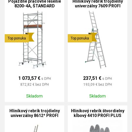
Pojazdné pracovné lešenie
Hliníkový rebrík trojdielny
8200-4A, ŠTANDARD
univerzálny 7609 PROFI
Top ponuka
Top ponuka
1 073,57 €
237,51 €
s DPH
s DPH
872,82 €
bez DPH
193,09 €
bez DPH
Skladom
Skladom
Hliníkový rebrík trojdielny
Hliníkový rebrík štvordielny
univerzálny 8612* PROFI
kĺbový 4410 PROFI PLUS
PLUS