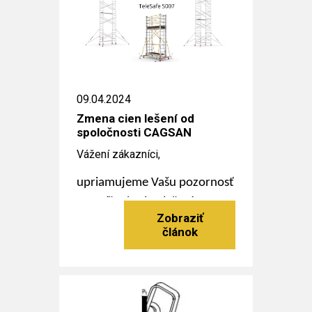
09.04.2024
Zmena cien lešení od
spoločnosti CAGSAN
Vážení zákazníci,
upriamujeme Vašu pozornosť
na zníženie cien lešení
ProTube F, S, L a TeleSafe XL
od spoločnosti CAGSAN.
Čítať viac