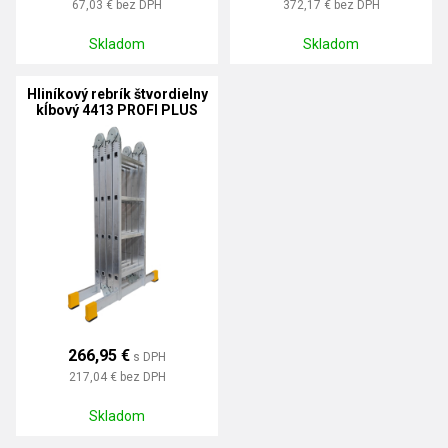
67,03 €
bez DPH
372,17 €
bez DPH
Skladom
Skladom
Hliníkový rebrík štvordielny
kĺbový 4413 PROFI PLUS
266,95 €
s DPH
217,04 €
bez DPH
Skladom