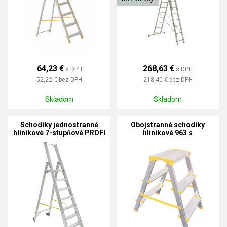
64,23 €
268,63 €
s DPH
s DPH
52,22 €
bez DPH
218,40 €
bez DPH
Skladom
Skladom
Schodíky jednostranné
Obojstranné schodíky
hliníkové 7-stupňové PROFI
hliníkové 963 s
PLUS
integrovaným pántom
HOBBY